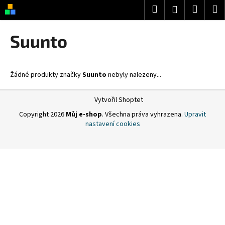
K
Přejít
Hledat
Nákup
M
Přihlášení
na
o
obsah
Zpět
Zpět
košík
š
Suunto
í
C
k
o
Žádné produkty značky
Suunto
nebyly nalezeny...
p
o
Z
Vytvořil Shoptet
t
á
Copyright 2026
Můj e-shop
. Všechna práva vyhrazena.
Upravit
ř
p
nastavení cookies
e
a
b
t
u
í
j
e
t
e
n