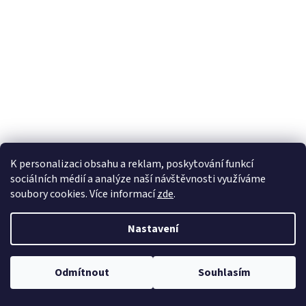
a
j
í
t
?
HLEDAT
K personalizaci obsahu a reklam, poskytování funkcí
sociálních médií a analýze naší návštěvnosti využíváme
soubory cookies. Více informací
zde
.
Nastavení
Odmítnout
Souhlasím