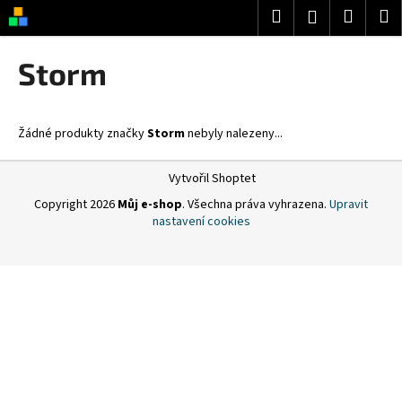
K
Přejít
Hledat
Nákup
M
Přihlášení
na
o
obsah
Zpět
Zpět
košík
š
Storm
í
C
k
o
Žádné produkty značky
Storm
nebyly nalezeny...
p
o
Z
Vytvořil Shoptet
t
á
Copyright 2026
Můj e-shop
. Všechna práva vyhrazena.
Upravit
ř
p
nastavení cookies
e
a
b
t
u
í
j
e
t
e
n