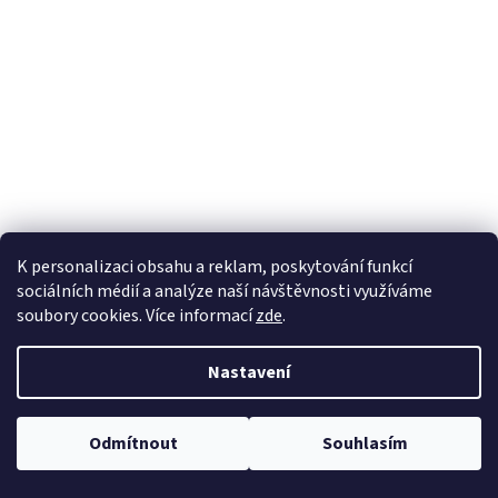
a
j
í
t
?
HLEDAT
K personalizaci obsahu a reklam, poskytování funkcí
sociálních médií a analýze naší návštěvnosti využíváme
soubory cookies. Více informací
zde
.
Nastavení
Odmítnout
Souhlasím