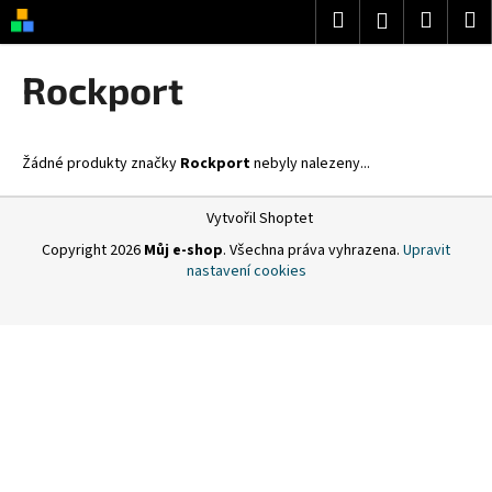
K
Přejít
Hledat
Nákup
M
Přihlášení
na
o
obsah
Zpět
Zpět
košík
š
Rockport
í
C
k
o
Žádné produkty značky
Rockport
nebyly nalezeny...
p
o
Z
Vytvořil Shoptet
t
á
Copyright 2026
Můj e-shop
. Všechna práva vyhrazena.
Upravit
ř
p
nastavení cookies
e
a
b
t
u
í
j
e
t
e
n