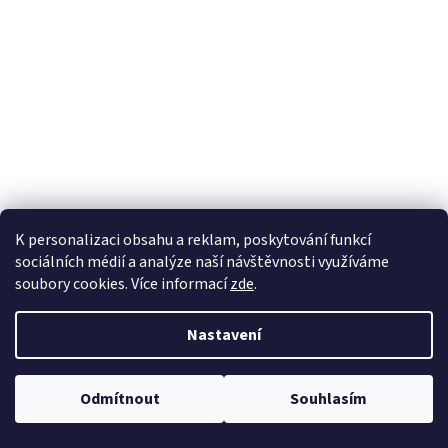
a
j
í
t
?
HLEDAT
K personalizaci obsahu a reklam, poskytování funkcí
sociálních médií a analýze naší návštěvnosti využíváme
soubory cookies. Více informací
zde
.
Nastavení
Odmítnout
Souhlasím