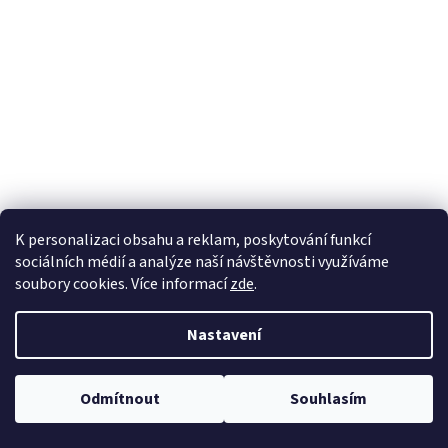
a
j
í
t
?
HLEDAT
K personalizaci obsahu a reklam, poskytování funkcí
sociálních médií a analýze naší návštěvnosti využíváme
soubory cookies. Více informací
zde
.
Nastavení
Odmítnout
Souhlasím