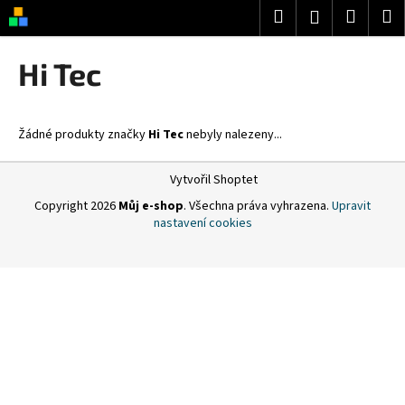
K
Přejít
Hledat
Nákup
M
Přihlášení
na
o
obsah
Zpět
Zpět
košík
š
Hi Tec
í
C
k
o
Žádné produkty značky
Hi Tec
nebyly nalezeny...
p
o
Z
Vytvořil Shoptet
t
á
Copyright 2026
Můj e-shop
. Všechna práva vyhrazena.
Upravit
ř
p
nastavení cookies
e
a
b
t
u
í
j
e
t
e
n