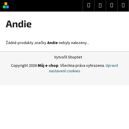
K
Přejít
Hledat
Nákup
M
Přihlášení
na
o
obsah
Zpět
Zpět
košík
š
Andie
í
C
k
o
Žádné produkty značky
Andie
nebyly nalezeny...
p
o
Z
Vytvořil Shoptet
t
á
Copyright 2026
Můj e-shop
. Všechna práva vyhrazena.
Upravit
ř
p
nastavení cookies
e
a
b
t
u
í
j
e
t
e
n