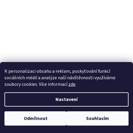
a
j
í
t
?
HLEDAT
K personalizaci obsahu a reklam, poskytování funkcí
sociálních médií a analýze naší návštěvnosti využíváme
soubory cookies. Více informací
zde
.
Nastavení
Odmítnout
Souhlasím